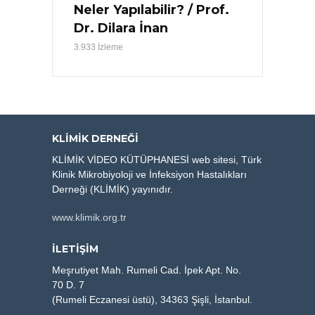
Neler Yapılabilir? / Prof.
Dr. Dilara İnan
3.933 İzleme
KLIMIK DERNEĞI
KLİMİK VİDEO KÜTÜPHANESİ web sitesi, Türk
Klinik Mikrobiyoloji ve İnfeksiyon Hastalıkları
Derneği (KLİMİK) yayınıdır.
www.klimik.org.tr
İLETİŞİM
Meşrutiyet Mah. Rumeli Cad. İpek Apt. No.
70 D. 7
(Rumeli Eczanesi üstü), 34363 Şişli, İstanbul.