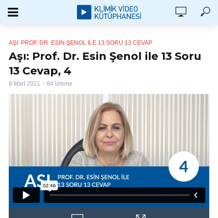
AŞI: PROF. DR. ESIN ŞENOL ILE 13 SORU 13 CEVAP
Aşı: Prof. Dr. Esin Şenol ile 13 Soru
13 Cevap, 4
8 Mart 2021
84 İzleme