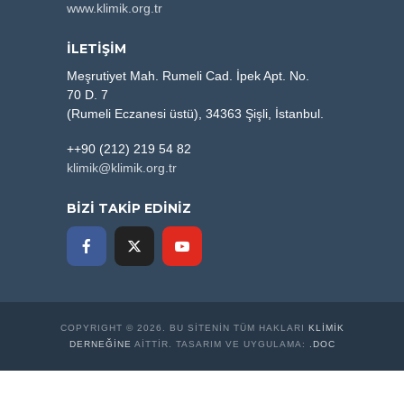
www.klimik.org.tr
İLETİŞİM
Meşrutiyet Mah. Rumeli Cad. İpek Apt. No.
70 D. 7
(Rumeli Eczanesi üstü), 34363 Şişli, İstanbul.
++90 (212) 219 54 82
klimik@klimik.org.tr
BİZİ TAKİP EDİNİZ
COPYRIGHT © 2026. BU SITENIN TÜM HAKLARI
KLİMİK
DERNEĞINE
AITTIR. TASARIM VE UYGULAMA:
.DOC