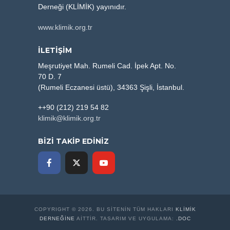
Derneği (KLİMİK) yayınıdır.
www.klimik.org.tr
İLETİŞİM
Meşrutiyet Mah. Rumeli Cad. İpek Apt. No.
70 D. 7
(Rumeli Eczanesi üstü), 34363 Şişli, İstanbul.
++90 (212) 219 54 82
klimik@klimik.org.tr
BİZİ TAKİP EDİNİZ
COPYRIGHT © 2026. BU SITENIN TÜM HAKLARI
KLİMİK
DERNEĞINE
AITTIR. TASARIM VE UYGULAMA:
.DOC