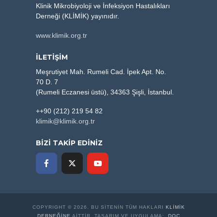
Klinik Mikrobiyoloji ve İnfeksiyon Hastalıkları
Derneği (KLİMİK) yayınıdır.
www.klimik.org.tr
İLETİŞİM
Meşrutiyet Mah. Rumeli Cad. İpek Apt. No.
70 D. 7
(Rumeli Eczanesi üstü), 34363 Şişli, İstanbul.
++90 (212) 219 54 82
klimik@klimik.org.tr
BİZİ TAKİP EDİNİZ
COPYRIGHT © 2026. BU SITENIN TÜM HAKLARI
KLİMİK
DERNEĞINE
AITTIR. TASARIM VE UYGULAMA:
.DOC