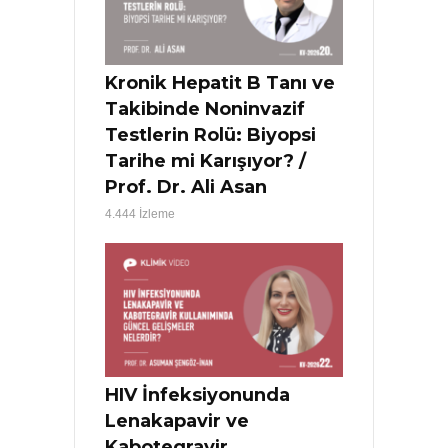
Kronik Hepatit B Tanı ve
Takibinde Noninvazif
Testlerin Rolü: Biyopsi
Tarihe mi Karışıyor? /
Prof. Dr. Ali Asan
4.444 İzleme
HIV İnfeksiyonunda
Lenakapavir ve
Kabotegravir