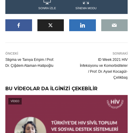
SONRA İZLE
SİNEMA MODU
ÖNCEKİ
SONRAKİ
Stigma ve Tanıya Erişim / Prof.
ID Week 2021 HIV
Dr. Çiğdem Ataman-Hatipoğlu
İnfeksiyonu ve Komorbiditeler
/ Prof. Dr. Aysel Kocagül-
Çelikbaş
BU VİDEOLAR DA İLGİNİZİ ÇEKEBİLİR
VİDEO