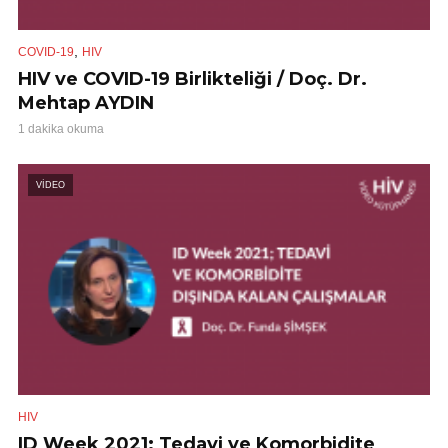
,
COVID-19
HIV
HIV ve COVID-19 Birlikteliği / Doç. Dr.
Mehtap AYDIN
1 dakika okuma
VİDEO
HIV
ID Week 2021; Tedavi ve Komorbidite