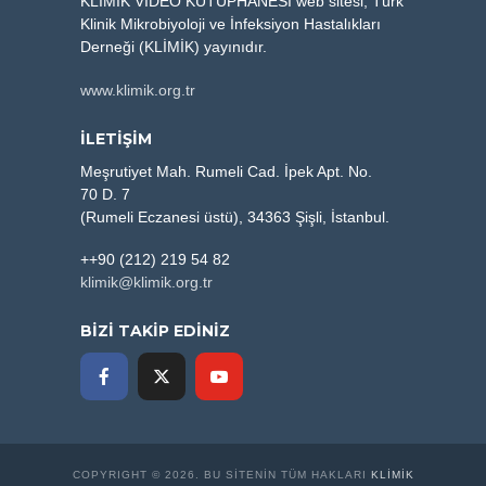
KLİMİK VİDEO KÜTÜPHANESİ web sitesi, Türk
Klinik Mikrobiyoloji ve İnfeksiyon Hastalıkları
Derneği (KLİMİK) yayınıdır.
www.klimik.org.tr
İLETİŞİM
Meşrutiyet Mah. Rumeli Cad. İpek Apt. No.
70 D. 7
(Rumeli Eczanesi üstü), 34363 Şişli, İstanbul.
++90 (212) 219 54 82
klimik@klimik.org.tr
BİZİ TAKİP EDİNİZ
COPYRIGHT © 2026. BU SITENIN TÜM HAKLARI
KLİMİK