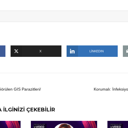
X
LINKEDIN
örülen GIS Parazitleri/
Korumalı: İnfeksiyon
 İLGİNİZİ ÇEKEBİLİR
VİDEO
VİDEO