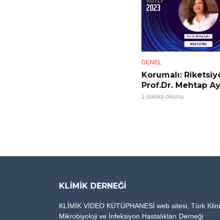
GENEL
Korumalı: Riketsiy
Prof.Dr. Mehtap A
1 dakika okuma
KLIMIK DERNEĞI
KLİMİK VİDEO KÜTÜPHANESİ web sitesi, Türk Klin
Mikrobiyoloji ve İnfeksiyon Hastalıkları Derneği