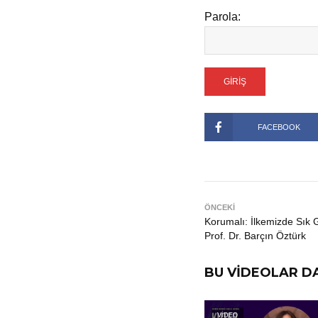
Parola:
FACEBOOK
ÖNCEKİ
Korumalı: İlkemizde Sık G
Prof. Dr. Barçın Öztürk
BU VİDEOLAR DA
VİDEO