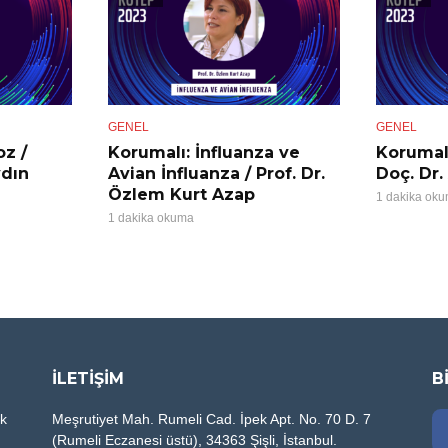
GENEL
GENEL
oz /
Korumalı: İnfluanza ve
Korumalı
ydın
Avian İnfluanza / Prof. Dr.
Doç. Dr
Özlem Kurt Azap
1 dakika ok
1 dakika okuma
İLETİŞİM
B
ik
Meşrutiyet Mah. Rumeli Cad. İpek Apt. No. 70 D. 7
(Rumeli Eczanesi üstü), 34363 Şişli, İstanbul.