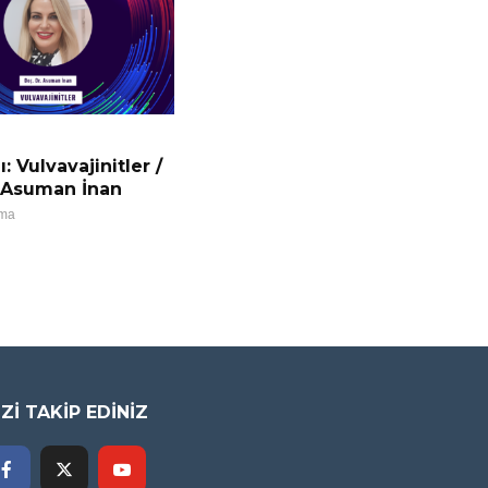
: Vulvavajinitler /
. Asuman İnan
uma
İZİ TAKİP EDİNİZ