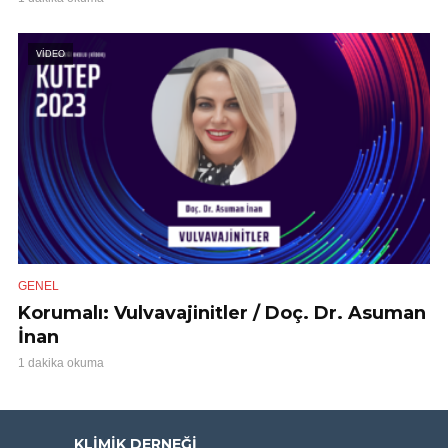
VİDEO
GENEL
Korumalı: Vulvavajinitler / Doç. Dr. Asuman
İnan
1 dakika okuma
KLIMIK DERNEĞI