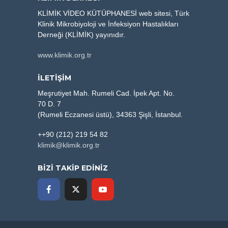
KLİMİK VİDEO KÜTÜPHANESİ web sitesi, Türk
Klinik Mikrobiyoloji ve İnfeksiyon Hastalıkları
Derneği (KLİMİK) yayınıdır.
www.klimik.org.tr
İLETİŞİM
Meşrutiyet Mah. Rumeli Cad. İpek Apt. No.
70 D. 7
(Rumeli Eczanesi üstü), 34363 Şişli, İstanbul.
++90 (212) 219 54 82
klimik@klimik.org.tr
BİZİ TAKİP EDİNİZ