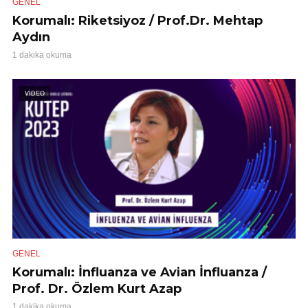
GENEL
Korumalı: Riketsiyoz / Prof.Dr. Mehtap
Aydın
1 dakika okuma
VİDEO
GENEL
Korumalı: İnfluanza ve Avian İnfluanza /
Prof. Dr. Özlem Kurt Azap
1 dakika okuma