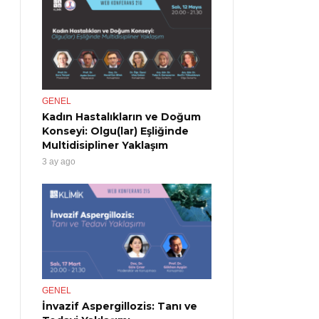
GENEL
Kadın Hastalıkların ve Doğum
Konseyi: Olgu(lar) Eşliğinde
Multidisipliner Yaklaşım
3 ay ago
GENEL
İnvazif Aspergillozis: Tanı ve