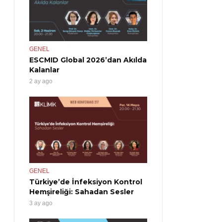
GENEL
ESCMID Global 2026’dan Akılda
Kalanlar
2 ay ago
GENEL
Türkiye’de İnfeksiyon Kontrol
Hemşireliği: Sahadan Sesler
3 ay ago