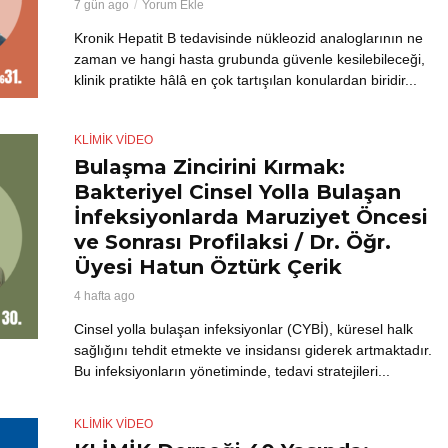
7 gün ago
Yorum Ekle
Kronik Hepatit B tedavisinde nükleozid analoglarının ne
zaman ve hangi hasta grubunda güvenle kesilebileceği,
klinik pratikte hâlâ en çok tartışılan konulardan biridir...
KLİMİK VIDEO
Bulaşma Zincirini Kırmak:
Bakteriyel Cinsel Yolla Bulaşan
İnfeksiyonlarda Maruziyet Öncesi
ve Sonrası Profilaksi / Dr. Öğr.
Üyesi Hatun Öztürk Çerik
4 hafta ago
Cinsel yolla bulaşan infeksiyonlar (CYBİ), küresel halk
sağlığını tehdit etmekte ve insidansı giderek artmaktadır.
Bu infeksiyonların yönetiminde, tedavi stratejileri...
KLİMİK VIDEO