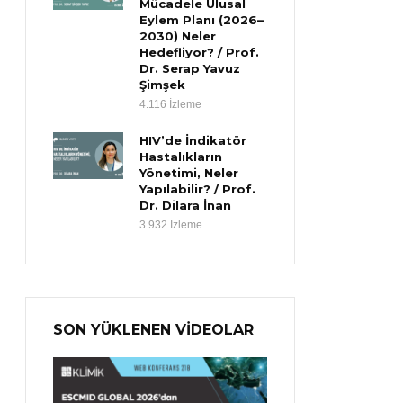
Mücadele Ulusal
Eylem Planı (2026–
2030) Neler
Hedefliyor? / Prof.
Dr. Serap Yavuz
Şimşek
4.116 İzleme
HIV’de İndikatör
Hastalıkların
Yönetimi, Neler
Yapılabilir? / Prof.
Dr. Dilara İnan
3.932 İzleme
SON YÜKLENEN VİDEOLAR