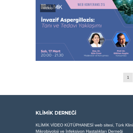
VİDEO
1
KLIMIK DERNEĞI
KLİMİK VİDEO KÜTÜPHANESİ web sitesi, Türk Klin
Mikrobiyoloji ve İnfeksiyon Hastalıkları Derneği