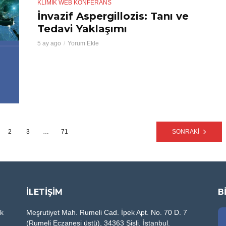
KLIMIK WEB KONFERANS
İnvazif Aspergillozis: Tanı ve
Tedavi Yaklaşımı
5 ay ago
Yorum Ekle
2
3
…
71
SONRAKİ
İLETİŞİM
B
ik
Meşrutiyet Mah. Rumeli Cad. İpek Apt. No. 70 D. 7
(Rumeli Eczanesi üstü), 34363 Şişli, İstanbul.