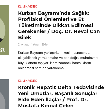
KLİMİK VIDEO
Kurban Bayramı’nda Sağlık:
Profilaksi Önlemleri ve Et
Tüketiminde Dikkat Edilmesi
Gerekenler / Doç. Dr. Heval Can
Bilek
2 ay ago
Yorum Ekle
Kurban Bayramı yaklaşırken, kesim esnasında
oluşabilecek yaralanmalar ve etin doğru muhafazası
büyük önem taşıyor. Hem zoonotik hastalıkların
önlenmesi hem de yaralanma...
KLİMİK VIDEO
Kronik Hepatit Delta Tedavisinde
Yeni Umutlar, Başarılı Sonuçlar
Elde Eden İlaçlar / Prof. Dr.
Mustafa Kemal Çelen