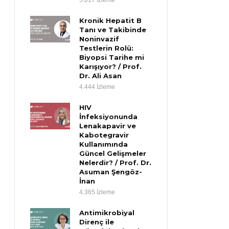
5.617 İzleme
Kronik Hepatit B
Tanı ve Takibinde
Noninvazif
Testlerin Rolü:
Biyopsi Tarihe mi
Karışıyor? / Prof.
Dr. Ali Asan
4.444 İzleme
HIV
İnfeksiyonunda
Lenakapavir ve
Kabotegravir
Kullanımında
Güncel Gelişmeler
Nelerdir? / Prof. Dr.
Asuman Şengöz-
İnan
4.365 İzleme
Antimikrobiyal
Direnç ile