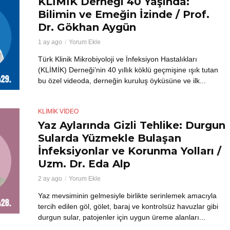
KLİMİK Derneği 40 Yaşında:
Bilimin ve Emeğin İzinde / Prof.
Dr. Gökhan Aygün
1 ay ago
Yorum Ekle
Türk Klinik Mikrobiyoloji ve İnfeksiyon Hastalıkları
(KLİMİK) Derneği’nin 40 yıllık köklü geçmişine ışık tutan
bu özel videoda, derneğin kuruluş öyküsüne ve ilk...
KLİMİK VIDEO
Yaz Aylarında Gizli Tehlike: Durgun
Sularda Yüzmekle Bulaşan
İnfeksiyonlar ve Korunma Yolları /
Uzm. Dr. Eda Alp
2 ay ago
Yorum Ekle
Yaz mevsiminin gelmesiyle birlikte serinlemek amacıyla
tercih edilen göl, gölet, baraj ve kontrolsüz havuzlar gibi
durgun sular, patojenler için uygun üreme alanları...