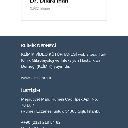
Dr. Dilara İnan
3.932 İzleme
KLIMIK DERNEĞI
KLİMİK VİDEO KÜTÜPHANESİ web sitesi, Türk
Klinik Mikrobiyoloji ve İnfeksiyon Hastalıkları
Derneği (KLİMİK) yayınıdır.
www.klimik.org.tr
İLETİŞİM
Meşrutiyet Mah. Rumeli Cad. İpek Apt. No.
70 D. 7
(Rumeli Eczanesi üstü), 34363 Şişli, İstanbul.
++90 (212) 219 54 82