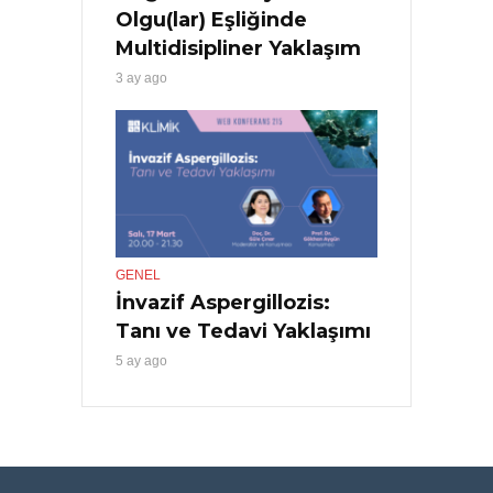
Olgu(lar) Eşliğinde
Multidisipliner Yaklaşım
3 ay ago
GENEL
İnvazif Aspergillozis:
Tanı ve Tedavi Yaklaşımı
5 ay ago