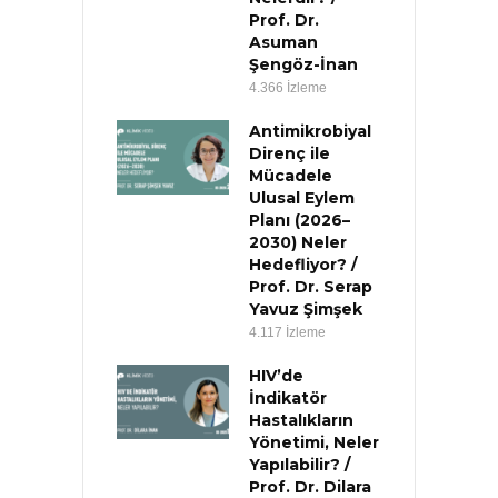
Prof. Dr.
Asuman
Şengöz-İnan
4.366 İzleme
Antimikrobiyal
Direnç ile
Mücadele
Ulusal Eylem
Planı (2026–
2030) Neler
Hedefliyor? /
Prof. Dr. Serap
Yavuz Şimşek
4.117 İzleme
HIV’de
İndikatör
Hastalıkların
Yönetimi, Neler
Yapılabilir? /
Prof. Dr. Dilara