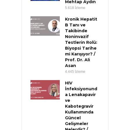
Mehtap Aydın
5.618 İzleme
Kronik Hepatit
B Tanı ve
Takibinde
Noninvazif
Testlerin Rolü:
Biyopsi Tarihe
mi Karışıyor? /
Prof. Dr. Ali
Asan
4.445 İzleme
HIV
İnfeksiyonund
a Lenakapavir
ve
Kabotegravir
Kullanımında
Güncel
Gelişmeler
Nelerdir? /