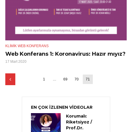
KLIMIK WEB KONFERANS
Web Konferans 1: Koronavirus: Hazır mıyız?
17 Mart 2020
1
…
69
70
71
EN ÇOK İZLENEN VİDEOLAR
Korumalı:
Riketsiyoz /
Prof.Dr.